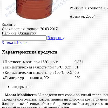
Рейтинг: 0
(голосов: 0)
Артикул: 25304
Звоните
Срок поставки товара: 20.03.2017
Наличие: Ожидается
В корзину
Заявка в 1 клик
Характеристика продукта
1
Плотность масла при 15°С, кг/л:
0.871
2
Кинематическая вязкость при 40°С, сСт:
31
3
Кинематическая вязкость при 100°С, сСт:
5.3
4
Температура вспышки, °С:
230
информация
Масло Mobiltherm 32
представляет собой обычный теплоноси
селективной очистки, рассчитанный на широкий круг применени
большинстве обычных областей применения благодаря его отно
хорошей теплопередающей способности.