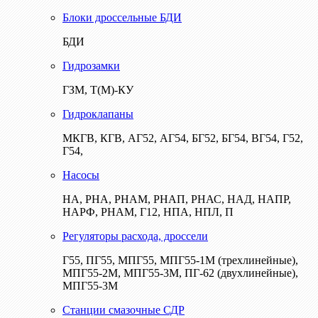
Блоки дроссельные БДИ
БДИ
Гидрозамки
ГЗМ, Т(М)-КУ
Гидроклапаны
МКГВ, КГВ, АГ52, АГ54, БГ52, БГ54, ВГ54, Г52,
Г54,
Насосы
НА, РНА, РНАМ, РНАП, РНАС, НАД, НАПР,
НАРФ, РНАМ, Г12, НПА, НПЛ, П
Регуляторы расхода, дроссели
Г55, ПГ55, МПГ55, МПГ55-1М (трехлинейные),
МПГ55-2М, МПГ55-3М, ПГ-62 (двухлинейные),
МПГ55-3М
Станции смазочные СДР