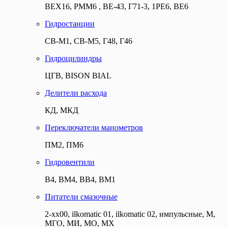
ВЕХ16, РММ6 , ВЕ-43, Г71-3, 1РЕ6, ВЕ6
Гидростанции
СВ-М1, СВ-М5, Г48, Г46
Гидроцилиндры
ЦГВ, BISON BIAL
Делители расхода
КД, МКД
Переключатели манометров
ПМ2, ПМ6
Гидровентили
В4, ВМ4, ВВ4, ВМ1
Питатели смазочные
2-хх00, ilkomatic 01, ilkomatic 02, импульсные, М,
МГО, МИ, МО, МХ