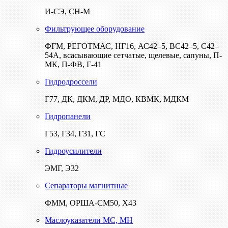
И-СЭ, СН-М
Фильтрующее оборудование
ФГМ, РЕГОТМАС, НГ16, АС42–5, ВС42–5, С42–
54А, всасывающие сетчатые, щелевые, сапуны, П-
МК, П-ФВ, Г-41
Гидродроссели
Г77, ДК, ДКМ, ДР, МДО, КВМК, МДКМ
Гидропанели
Г53, Г34, Г31, ГС
Гидроусилители
ЭМГ, Э32
Сепараторы магнитные
ФММ, ОРША-СМ50, Х43
Маслоуказатели МС, МН