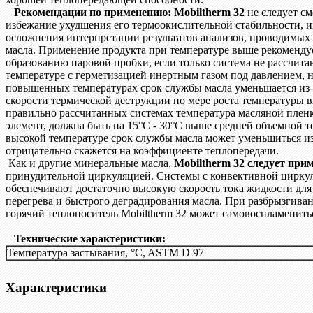
Рекомендации по применению: Mobiltherm 32
не следует с
избежание ухудшения его термоокислительной стабильности, и
осложнения интерпретации результатов анализов, проводимых 
масла. Применение продукта при температуре выше рекоменду
образованию паровой пробки, если только система не рассчита
температуре с герметизацией инертным газом под давлением, н
повышенных температурах срок службы масла уменьшается из
скорости термической деструкции по мере роста температуры 
правильно рассчитанных системах температура масляной пле
элемент, должна быть на 15°C - 30°C выше средней объемной т
высокой температуре срок службы масла может уменьшиться из
отрицательно скажется на коэффициенте теплопередачи.
Как и другие минеральные масла,
Mobiltherm 32 следует при
принудительной циркуляцией. Системы с конвективной циркул
обеспечивают достаточно высокую скорость тока жидкости дл
перегрева и быстрого деградирования масла. При разбрызгива
горячий теплоноситель Mobiltherm 32 может самовоспламенить
Технические характеристики:
Температура застывания, °C, ASTM D 97
Характеристики