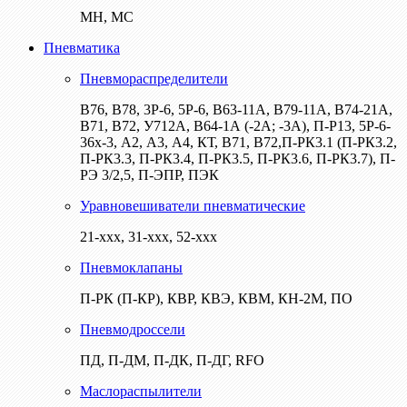
МН, МС
Пневматика
Пневмораспределители
В76, В78, 3Р-6, 5Р-6, В63-11А, В79-11А, В74-21А,
В71, В72, У712А, В64-1А (-2А; -3А), П-Р13, 5Р-6-
36х-3, А2, А3, А4, КТ, В71, В72,П-РК3.1 (П-РК3.2,
П-РК3.3, П-РК3.4, П-РК3.5, П-РК3.6, П-РК3.7), П-
РЭ 3/2,5, П-ЭПР, ПЭК
Уравновешиватели пневматические
21-ххх, 31-ххх, 52-ххх
Пневмоклапаны
П-РК (П-КР), КВР, КВЭ, КВМ, КН-2М, ПО
Пневмодроссели
ПД, П-ДМ, П-ДК, П-ДГ, RFO
Маслораспылители