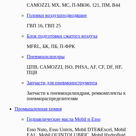
CAMOZZI, МХ, МС, П-МК06, 121, ПМ, В44
Головки воздухоподводящие
ГВП 16, ГВП 25
Блок подготовки сжатого воздуха
MFRL, БК, ПБ, П-ФРК
Пневмоцилиндры
ЦПВ, CAMOZZI, ISO, PHSA, AF, CF, DF, HF,
ПЦВ
Запчасти для пневмоинструмента
Запчасти к пневмоцилиндрам, ремкомплекты к
пневмораспределителям
Промышленная химия
Гидравлические масла Mobil и Esso
Esso Nuto, Esso Univis, Mobil DTE&Excel, Mobil
EAL, Mobil QUINTOLUBRIC, Mobil Hydrofluid,