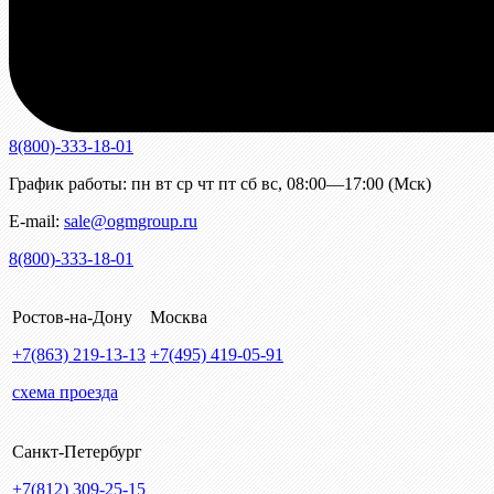
8(800)-333-18-01
График работы:
пн
вт
ср
чт
пт
сб
вс
,
08:00—17:00 (Мск)
E-mail:
sale@ogmgroup.ru
8(800)-333-18-01
Ростов-на-Дону
Москва
+7(863)
219-13-13
+7(495)
419-05-91
схема проезда
Санкт-Петербург
+7(812)
309-25-15