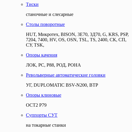
Тиски
станочные и слесарные
Столы поворотные
HUT, Микротех, BISON, 3Е70, 3Д70, G, KRS, PSP,
7204, 7400, HV, OS, OSN, TSL, TS, 2400, СК, СП,
СУ, TSK,
Опоры качения
ЛОК, РС, Р88, РОД, РОНА
Револьверные автоматические головки
УГ, DUPLOMATIC BSV-N200, ВТР
Опоры клиновые
ОСТ2 Р79
Суппорты СУТ
на токарные станки