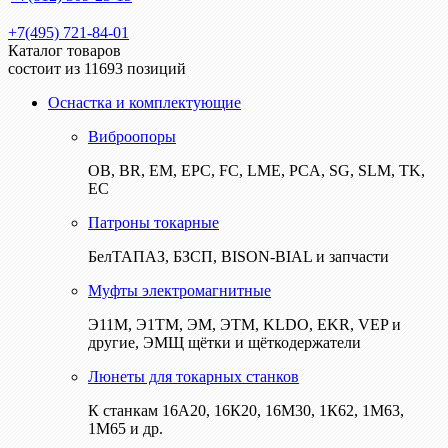
+7(495) 721-84-01
Каталог товаров
состоит из 11693 позиций
Оснастка и комплектующие
Виброопоры
ОВ, BR, EM, EPC, FC, LME, PCA, SG, SLM, TK,
EC
Патроны токарные
БелТАПАЗ, БЗСП, BISON-BIAL и запчасти
Муфты электромагнитные
Э11М, Э1ТМ, ЭМ, ЭТМ, KLDO, EKR, VEP и
другие, ЭМЩ щётки и щёткодержатели
Люнеты для токарных станков
К станкам 16А20, 16К20, 16М30, 1К62, 1М63,
1М65 и др.