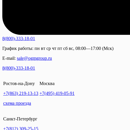
8(800)-333-18-01
График работы:
пн
вт
ср
чт
пт
сб
вс
,
08:00—17:00 (Мск)
E-mail:
sale@ogmgroup.ru
8(800)-333-18-01
Ростов-на-Дону
Москва
+7(863)
219-13-13
+7(495)
419-05-91
схема проезда
Санкт-Петербург
+7(812)
309-25-15