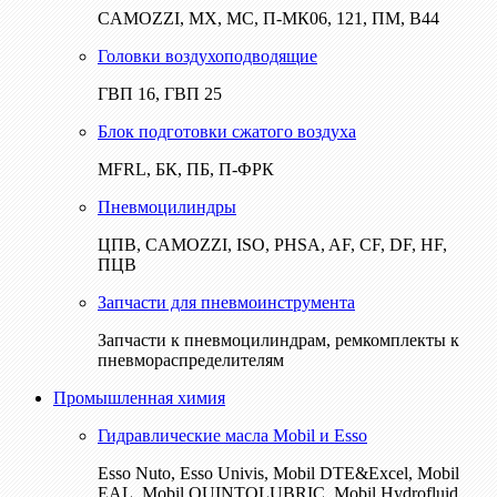
CAMOZZI, МХ, МС, П-МК06, 121, ПМ, В44
Головки воздухоподводящие
ГВП 16, ГВП 25
Блок подготовки сжатого воздуха
MFRL, БК, ПБ, П-ФРК
Пневмоцилиндры
ЦПВ, CAMOZZI, ISO, PHSA, AF, CF, DF, HF,
ПЦВ
Запчасти для пневмоинструмента
Запчасти к пневмоцилиндрам, ремкомплекты к
пневмораспределителям
Промышленная химия
Гидравлические масла Mobil и Esso
Esso Nuto, Esso Univis, Mobil DTE&Excel, Mobil
EAL, Mobil QUINTOLUBRIC, Mobil Hydrofluid,