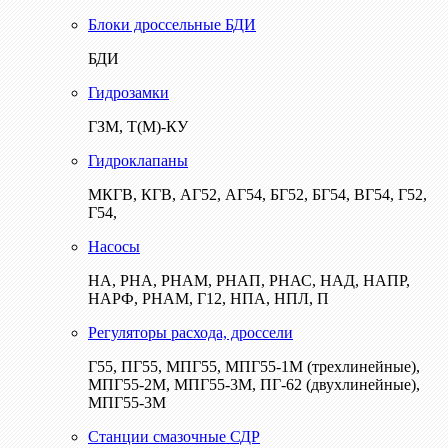
Блоки дроссельные БДИ
БДИ
Гидрозамки
ГЗМ, Т(М)-КУ
Гидроклапаны
МКГВ, КГВ, АГ52, АГ54, БГ52, БГ54, ВГ54, Г52,
Г54,
Насосы
НА, РНА, РНАМ, РНАП, РНАС, НАД, НАПР,
НАРФ, РНАМ, Г12, НПА, НПЛ, П
Регуляторы расхода, дроссели
Г55, ПГ55, МПГ55, МПГ55-1М (трехлинейные),
МПГ55-2М, МПГ55-3М, ПГ-62 (двухлинейные),
МПГ55-3М
Станции смазочные СДР