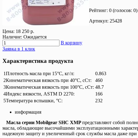
Рейтинг: 0
(голосов: 0)
Артикул: 25428
Цена:
18 250 р.
Наличие: Ожидается
В корзину
Заявка в 1 клик
Характеристика продукта
1
Плотность масла при 15°С, кг/л:
0.863
2
Кинематическая вязкость при 40°С, сСт:
460
3
Кинематическая вязкость при 100°С, сСт:
48.7
4
Индекс вязкости, ASTM D 2270:
166
5
Температура вспышки, °С:
232
информация
Масла серии Mobilgear SHC XMP
представляют собой полн
масла, обладающие высочайшими эксплуатационными характ
надежную защиту и увеличенный срок службы масла даже при 