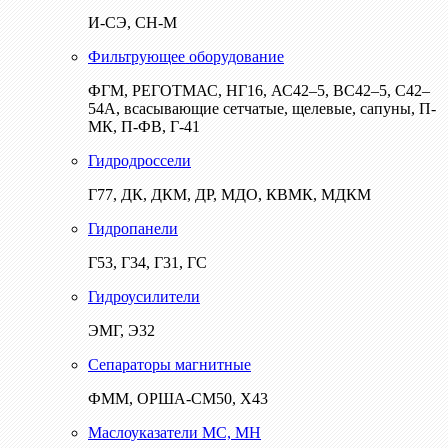
И-СЭ, СН-М
Фильтрующее оборудование
ФГМ, РЕГОТМАС, НГ16, АС42–5, ВС42–5, С42–
54А, всасывающие сетчатые, щелевые, сапуны, П-
МК, П-ФВ, Г-41
Гидродроссели
Г77, ДК, ДКМ, ДР, МДО, КВМК, МДКМ
Гидропанели
Г53, Г34, Г31, ГС
Гидроусилители
ЭМГ, Э32
Сепараторы магнитные
ФММ, ОРША-СМ50, Х43
Маслоуказатели МС, МН