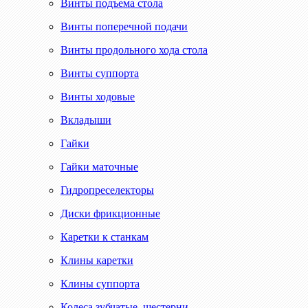
Винты подъема стола
Винты поперечной подачи
Винты продольного хода стола
Винты суппорта
Винты ходовые
Вкладыши
Гайки
Гайки маточные
Гидропреселекторы
Диски фрикционные
Каретки к станкам
Клины каретки
Клины суппорта
Колеса зубчатые, шестерни