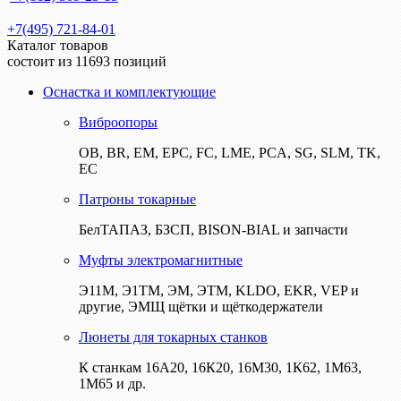
+7(495) 721-84-01
Каталог товаров
состоит из 11693 позиций
Оснастка и комплектующие
Виброопоры
ОВ, BR, EM, EPC, FC, LME, PCA, SG, SLM, TK,
EC
Патроны токарные
БелТАПАЗ, БЗСП, BISON-BIAL и запчасти
Муфты электромагнитные
Э11М, Э1ТМ, ЭМ, ЭТМ, KLDO, EKR, VEP и
другие, ЭМЩ щётки и щёткодержатели
Люнеты для токарных станков
К станкам 16А20, 16К20, 16М30, 1К62, 1М63,
1М65 и др.