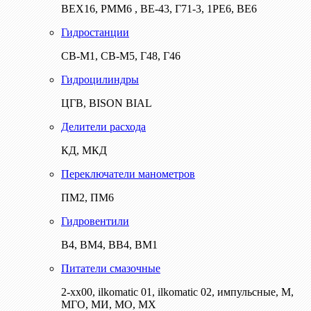
ВЕХ16, РММ6 , ВЕ-43, Г71-3, 1РЕ6, ВЕ6
Гидростанции
СВ-М1, СВ-М5, Г48, Г46
Гидроцилиндры
ЦГВ, BISON BIAL
Делители расхода
КД, МКД
Переключатели манометров
ПМ2, ПМ6
Гидровентили
В4, ВМ4, ВВ4, ВМ1
Питатели смазочные
2-хх00, ilkomatic 01, ilkomatic 02, импульсные, М,
МГО, МИ, МО, МХ