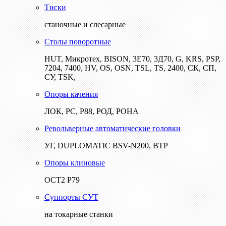
Тиски
станочные и слесарные
Столы поворотные
HUT, Микротех, BISON, 3Е70, 3Д70, G, KRS, PSP,
7204, 7400, HV, OS, OSN, TSL, TS, 2400, СК, СП,
СУ, TSK,
Опоры качения
ЛОК, РС, Р88, РОД, РОНА
Револьверные автоматические головки
УГ, DUPLOMATIC BSV-N200, ВТР
Опоры клиновые
ОСТ2 Р79
Суппорты СУТ
на токарные станки