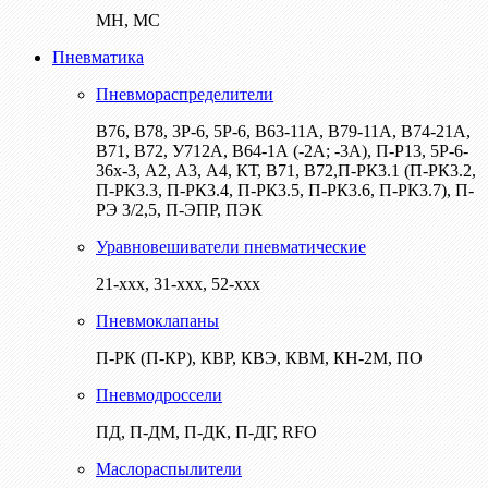
МН, МС
Пневматика
Пневмораспределители
В76, В78, 3Р-6, 5Р-6, В63-11А, В79-11А, В74-21А,
В71, В72, У712А, В64-1А (-2А; -3А), П-Р13, 5Р-6-
36х-3, А2, А3, А4, КТ, В71, В72,П-РК3.1 (П-РК3.2,
П-РК3.3, П-РК3.4, П-РК3.5, П-РК3.6, П-РК3.7), П-
РЭ 3/2,5, П-ЭПР, ПЭК
Уравновешиватели пневматические
21-ххх, 31-ххх, 52-ххх
Пневмоклапаны
П-РК (П-КР), КВР, КВЭ, КВМ, КН-2М, ПО
Пневмодроссели
ПД, П-ДМ, П-ДК, П-ДГ, RFO
Маслораспылители