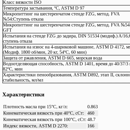
Класс вязкости ISO
Температура застывания, ºC, ASTM D 97
Микропиттинг на шестеренчатом стенде FZG, метод. FVA
№54:Ступень отказа
Микропиттинг на шестеренчатом стенде FZG, метод. FVA №54
GFT
Испытания на стенде FZG до задира, DIN 51534 (модиф.) A/16,6
ступень отказа
Испытания на износ на 4-шариковой машине, ASTM D 4172, м
(Модиф. 1800 об/мин, 20 кг, 54ºC, 60 мин)
Защита от ржавления, ASTM D 665, морская вода
Водоотделяющая способность, ASTM D 1401, время до 40/37/3
82ºC, мин
Характеристики пенообразования, ASTM D892, этап II, склонн
стабильность, мл/мл
Характеристики
Плотность масла при 15°С, кг/л:
0.863
Кинематическая вязкость при 40°С, сСт:
460
Кинематическая вязкость при 100°С, сСт:
48.7
Индекс вязкости, ASTM D 2270:
166